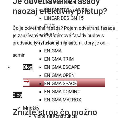
Je odvetrávanie fasády
Viditeľná konštrukcia
naozaj efektívny prístup?
LINEAR TEGULAR 24
LINEAR DESIGN 15
FLAT
Čo je odvetraná fasáda? Pojem odvetraná fasáda
PLAN
je zaužívaný pre systémové fasády budov s
Skrytá konštrukcia
predsadeným fasádnym plášťom, ktorý je od…
ENIGMA
admin
ENIGMA TRIM
ENIGMA ESCAPE
Blog
ENIGMA OPEN
ENIGMA SPACE
ENIGMA DOMINO
Blog
ENIGMA MATROX
Mriežky
Znížte strop čo možno
Viditeľná konštrukcia