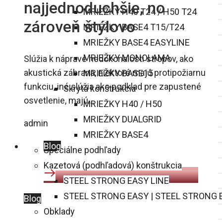
najjednoduchšie, no
MRIEŽKY H40 T24 / H50 T24
zároveň štýlovo
MRIEŽKY BASE4 T15/T24
MRIEŽKY BASE4 EASYLINE
MRIEŽKY MONOLAMA
Slúžia k náprave nedokonalostí stropov, ako
akustická zábrana, niektoré majú protipožiarnu
MRIEŽKY BASE15
funkciu, iné slúžia ako podklad pre zapustené
Skrytá konštrukcia
osvetlenie, majú…
MRIEŽKY H40 / H50
MRIEŽKY DUALGRID
admin
MRIEŽKY BASE4
Blog
Špeciálne podhľady
Kazetová (podhľadová) konštrukcia
STEEL STRONG EASY LINE
STEEL STRONG EASY | STEEL STRONG 
Blog
Obklady