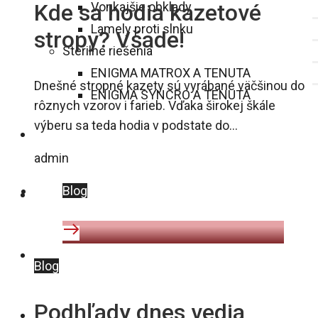
Vonkajšie obklady
Kde sa hodia kazetové
Lamely proti slnku
stropy? Všade!
Sterilné riešenia
ENIGMA MATROX A TENUTA
Dnešné stropné kazety sú vyrábané väčšinou do
ENIGMA SYNCRO A TENUTA
rôznych vzorov i farieb. Vďaka širokej škále
výberu sa teda hodia v podstate do…
GALÉRIA
admin
Blog
BLOG
NA STIAHNUTIE
Blog
Podhľady dnes vedia
KONTAKT