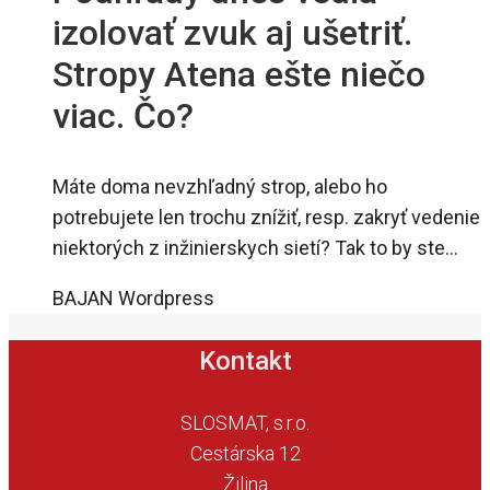
izolovať zvuk aj ušetriť.
Stropy Atena ešte niečo
viac. Čo?
Máte doma nevzhľadný strop, alebo ho
potrebujete len trochu znížiť, resp. zakryť vedenie
niektorých z inžinierskych sietí? Tak to by ste…
BAJAN Wordpress
Kontakt
SLOSMAT, s.r.o.
Cestárska 12
Žilina