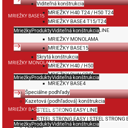
Viditeľná konštrukcia
MRIEŽKY H40 T24 / H50 T24
MRIEŽKY BASE15
MRIEŽKY BASE4 T15/T24
MRIEŽKY BASE4 EASYLINE
Mriežky
Produkty
Viditeľná konštrukcia
MRIEŽKY MONOLAMA
MRIEŽKY BASE15
Skrytá konštrukcia
MRIEŽKY MONOLAMA
MRIEŽKY H40 / H50
MRIEŽKY DUALGRID
Mriežky
Produkty
Viditeľná konštrukcia
MRIEŽKY BASE4
Špeciálne podhľady
Kazetová (podhľadová) konštrukcia
MRIEŽKY BASE4 EASYLINE
STEEL STRONG EASY LINE
STEEL STRONG EASY | STEEL STRONG 
Mriežky
Produkty
Viditeľná konštrukcia
Obklady