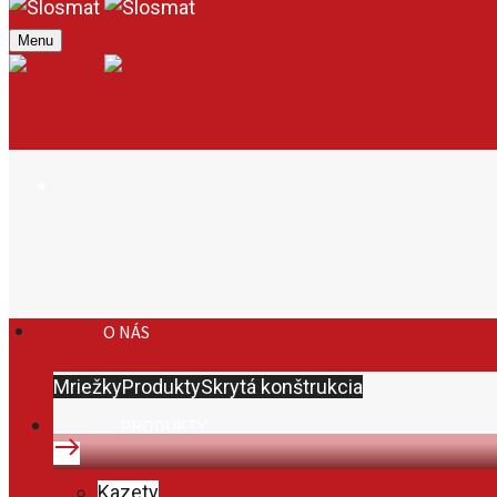
Menu
O NÁS
Mriežky
Produkty
Skrytá konštrukcia
PRODUKTY
Kazety