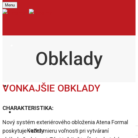
Menu
Obklady
VONKAJŠIE OBKLADY
O NÁS
CHARAKTERISTIKA:
PRODUKTY
Nový systém exteriérového obloženia Atena Formal
Kazety
poskytuje veľkú mieru voľnosti pri vytváraní