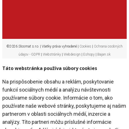
©2026 Slosmat s.r.o. | Všetky práva vyhradené |
Cookies
|
Ochrana osobných
údajov - GDPR
|
Webstránky
|
Webdesign
|
Eshopy
|
Bajan.sk
Táto webstránka používa súbory cookies
Na prispôsobenie obsahu a reklám, poskytovanie
funkcií sociálnych médií a analýzu návštevnosti
používame súbory cookie. Informácie o tom, ako
používate naše webové stránky, poskytujeme aj našim
partnerom v oblasti sociálnych médií, inzercie a
analýzy. Títo partneri môžu príslušné informácie