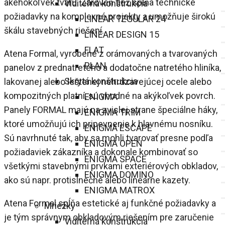
akéhokoľvek tvaru. Zároveň tiež spĺňa technické
Viditeľná konštrukcia
požiadavky na komplexné projekty a umožňuje širokú
LINEAR TEGULAR 24
škálu stavebných riešení.
LINEAR DESIGN 15
FLAT
Atena Formal, vyrobené z orámovaných a tvarovaných
PLAN
panelov z prednatretého a dodatočne natretého hliníka,
Skrytá konštrukcia
lakovanej alebo leštenej nehrdzavejúcej ocele alebo
kompozitných platní, sú vhodné na akýkoľvek povrch.
ENIGMA
Panely FORMAL majú na zvislej strane špeciálne háky,
ENIGMA TRIM
ktoré umožňujú ich pripevnenie k hlavnému nosníku.
ENIGMA ESCAPE
Sú navrhnuté tak, aby sa mohli tvarovať presne podľa
ENIGMA OPEN
požiadaviek zákazníka a dokonale kombinovať so
ENIGMA SPACE
všetkými stavebnými prvkami exteriérových obkladov,
ENIGMA DOMINO
ako sú napr. protislnečné alebo lineárne kazety.
ENIGMA MATROX
Atena Formal spĺňa estetické aj funkčné požiadavky a
Mriežky
je tým správnym obkladovým riešením pre zaručenie
Viditeľná konštrukcia