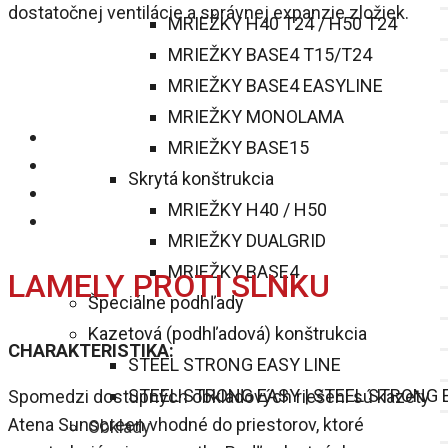
dostatočnej ventilácie a správnej expanzie zložiek.
MRIEŽKY H40 T24 / H50 T24
MRIEŽKY BASE4 T15/T24
MRIEŽKY BASE4 EASYLINE
MRIEŽKY MONOLAMA
MRIEŽKY BASE15
Skrytá konštrukcia
MRIEŽKY H40 / H50
MRIEŽKY DUALGRID
MRIEŽKY BASE4
LAMELY PROTI SLNKU
Špeciálne podhľady
Kazetová (podhľadová) konštrukcia
CHARAKTERISTIKA:
STEEL STRONG EASY LINE
STEEL STRONG EASY | STEEL STRONG 
Spomedzi dostupných obkladových riešení sú kazety
Atena Sunscreen vhodné do priestorov, ktoré
Obklady