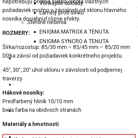
nepotrebujú priame svetlo. Podľa vlastných
Vonkajšie obklady
požiadaviek možno v závislosti od sklonu hlavného
Lamely proti slnku
nosníka dosiahnuť rôzne efekty.
Sterilné riešenia
ENIGMA MATROX A TENUTA
ROZMERY:
ENIGMA SYNCRO A TENUTA
Šírka/rozostup: 85/30 mm – 85/45 mm – 85/20 mm
Dĺžka závisí od požiadaviek konkrétneho projektu.
GALÉRIA
45°, 30°, 20° uhol sklonu v závislosti od podpernej
traverzy
BLOG
Hákové nosníky
:
Predfarbený hliník 10/10 mm
biela farba na obidvoch stranách
NA STIAHNUTIE
Materiály a hmotnosti
KONTAKT